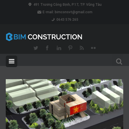
491 Trương Công Định, P.17, TP. Vũng Tàu
E-mail:
bimconsvt@gmail.com
0643 576 265