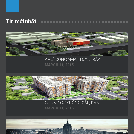
1
Tin mới nhất
KHỞI CÔNG NHÀ TRƯNG BÀY…
MARCH 11, 2015
CHUNG CƯ XUỐNG CẤP, DÂN…
MARCH 11, 2015