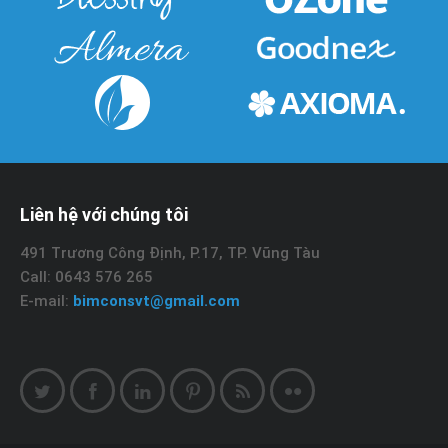
Liên hệ với chúng tôi
491 Trương Công Định, P.17, TP. Vũng Tàu
Call: 0643 576 265
E-mail:
bimconsvt@gmail.com