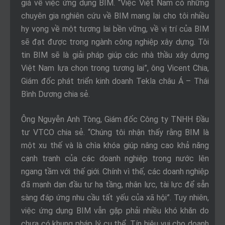
giá về việc ứng dụng BIM. “Việc Việt Nam có những
chuyên gia nghiên cứu về BIM mang lại cho tôi nhiều
hy vọng về một tương lai bền vững, về vị trí của BIM
sẽ đạt được trong ngành công nghiệp xây dựng. Tôi
tin BIM sẽ là giải pháp giúp các nhà thầu xây dựng
Việt Nam lựa chọn trong tương lai”, ông Vicent Chia,
Giám đốc phát triển kinh doanh Tekla châu Á – Thái
Bình Dương chia sẻ.
Ông Nguyễn Anh Tòng, Giám đốc Công ty TNHH Đầu
tư VTCO chia sẻ. “Chúng tôi nhận thấy rằng BIM là
một xu thế và là chìa khóa giúp nâng cao khả năng
cạnh tranh của các doanh nghiệp trong nước lên
ngang tầm với thế giới. Chính vì thế, các doanh nghiệp
đã mạnh dạn đầu tư hạ tầng, nhân lực, tài lực để sẵn
sàng đáp ứng nhu cầu tất yếu của xã hội”. Tuy nhiên,
việc ứng dụng BIM vẫn gặp phải nhiều khó khăn do
chưa có khung pháp lý cụ thể. Tín hiệu vui cho doanh