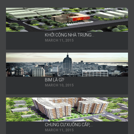
KHỞI CÔNG NHÀ TRƯNG…
MARCH 11, 2015
BIM LÀ GÌ?
MARCH 10, 2015
CHUNG CƯ XUỐNG CẤP,…
MARCH 11, 2015