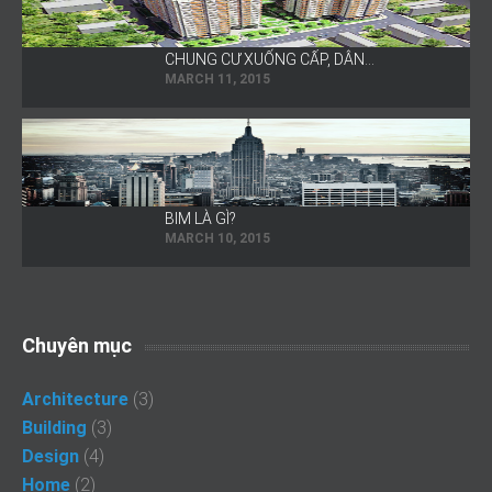
CHUNG CƯ XUỐNG CẤP, DÂN…
MARCH 11, 2015
BIM LÀ GÌ?
MARCH 10, 2015
Chuyên mục
Architecture
(3)
Building
(3)
Design
(4)
Home
(2)