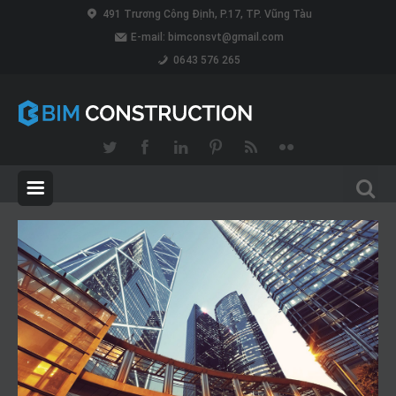
491 Trương Công Định, P.17, TP. Vũng Tàu
E-mail:
bimconsvt@gmail.com
0643 576 265