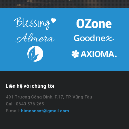
Liên hệ với chúng tôi
491 Trương Công Định, P.17, TP. Vũng Tàu
Call: 0643 576 265
E-mail:
bimconsvt@gmail.com