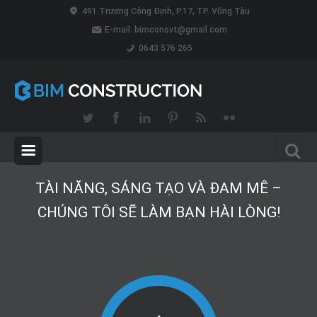
491 Trương Công Định, P.17, TP. Vũng Tàu
E-mail:
bimconsvt@gmail.com
0643 576 265
TÀI NĂNG, SÁNG TẠO VÀ ĐAM MÊ –
CHÚNG TÔI SẼ LÀM BẠN HÀI LÒNG!