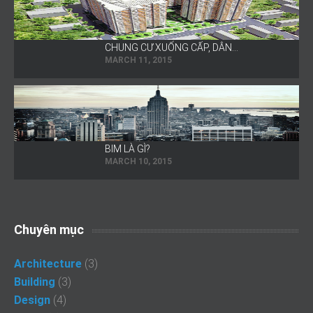
CHUNG CƯ XUỐNG CẤP, DÂN…
MARCH 11, 2015
BIM LÀ GÌ?
MARCH 10, 2015
Chuyên mục
Architecture
(3)
Building
(3)
Design
(4)