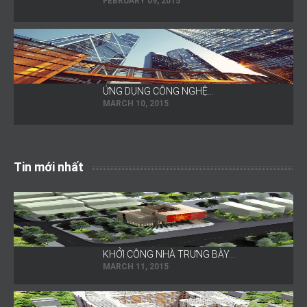
FEBRUARY 09, 2015
ỨNG DỤNG CÔNG NGHỆ…
MARCH 10, 2015
Tin mới nhất
KHỞI CÔNG NHÀ TRƯNG BÀY…
MARCH 11, 2015