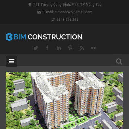
491 Trương Công Định, P.17, TP. Vũng Tàu
E-mail:
bimconsvt@gmail.com
0643 576 265