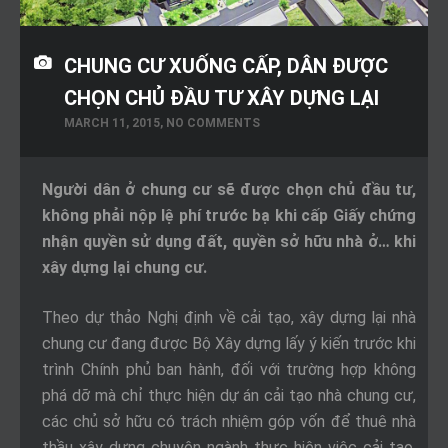
CHUNG CƯ XUỐNG CẤP, DÂN ĐƯỢC
CHỌN CHỦ ĐẦU TƯ XÂY DỰNG LẠI
MARCH 11, 2015, NO COMMENTS
Người dân ở chung cư sẽ được chọn chủ đầu tư,
không phải nộp lệ phí trước bạ khi cấp Giấy chứng
nhận quyền sử dụng đất, quyền sở hữu nhà ở… khi
xây dựng lại chung cư.
Theo dự thảo Nghị định về cải tạo, xây dựng lại nhà
chung cư đang được Bộ Xây dựng lấy ý kiến trước khi
trình Chính phủ ban hành, đối với trường hợp không
phá dỡ mà chỉ thực hiện dự án cải tạo nhà chung cư,
các chủ sở hữu có trách nhiệm góp vốn để thuê nhà
thầu xây dựng chuyên ngành thực hiện việc cải tạo,